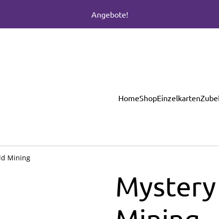
Angebote!
Home
Shop
Einzelkarten
Zube
ld Mining
Mystery
Mining