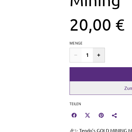
20,00 €
MENGE
Zum
TEILEN
🎉✨ Tendo’s GOLD MINING My