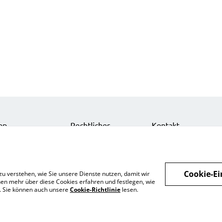
op
Rechtliches
Kontakt
nts
Datenschutz
Impressum
zelkarten
Cookie-Richtlinie
Über uns
nts
Cookie-Ei
zu verstehen, wie Sie unsere Dienste nutzen, damit wir
behör
en mehr über diese Cookies erfahren und festlegen, wie
n. Sie können auch unsere
Cookie-Richtlinie
lesen.