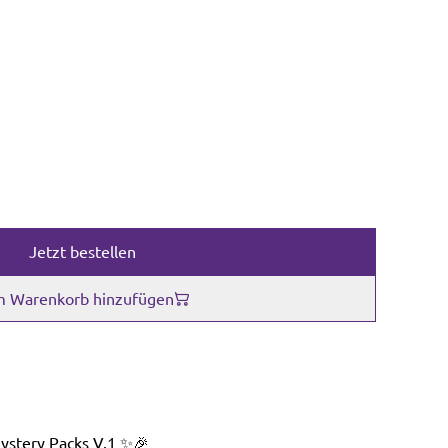
Jetzt bestellen
 Warenkorb hinzufügen
stery Packs V.1 ✨🎉