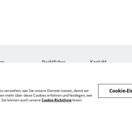
op
Rechtliches
Kontakt
nts
Datenschutz
Impressum
zelkarten
Cookie-Richtlinie
Über uns
nts
Cookie-Ei
zu verstehen, wie Sie unsere Dienste nutzen, damit wir
behör
en mehr über diese Cookies erfahren und festlegen, wie
n. Sie können auch unsere
Cookie-Richtlinie
lesen.