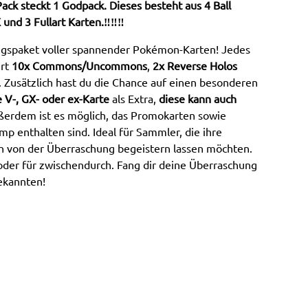
 Pack steckt 1 Godpack. Dieses besteht aus 4 Ball
und 3 Fullart Karten.‼️‼️‼️
ungspaket voller spannender Pokémon-Karten! Jedes
ert
10x Commons/Uncommons
,
2x Reverse Holos
. Zusätzlich hast du die Chance auf einen besonderen
e V-, GX- oder ex-Karte
als Extra,
diese kann auch
ußerdem ist es möglich, das Promokarten sowie
p enthalten sind. Ideal für Sammler, die ihre
h von der Überraschung begeistern lassen möchten.
 oder für zwischendurch. Fang dir deine Überraschung
ekannten!