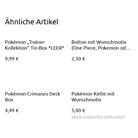
Ähnliche Artikel
Pokémon „Trainer-
Button mit Wunschmotiv
Kollektion“ Tin-Box *LEER*
(One Piece, Pokemon oder
diverse TCG Booster
9,99 €
2,50 €
Motive)
Pokémon Crimanzo Deck
Pokémon Kette mit
Box
Wunschmotiv
4,49 €
5,00 €
MEHR VARIANTEN VERFÜGBAR