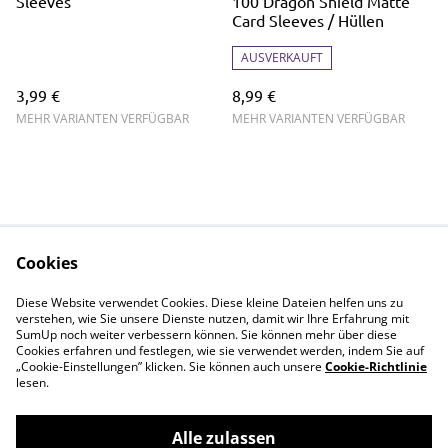
Sleeves
100 Dragon Shield Matte
Card Sleeves / Hüllen
AUSVERKAUFT
3,99 €
8,99 €
MEHR VARIANTEN VERFÜGBAR
MEHR VARIANTEN VERFÜGBAR
Cookies
Shop
Rechtliches
Diese Website verwendet Cookies. Diese kleine Dateien helfen uns zu
Events
Datenschutz
verstehen, wie Sie unsere Dienste nutzen, damit wir Ihre Erfahrung mit
SumUp noch weiter verbessern können. Sie können mehr über diese
Einzelkarten
Cookie-Richtlinie
Cookies erfahren und festlegen, wie sie verwendet werden, indem Sie auf
„Cookie-Einstellungen” klicken. Sie können auch unsere
Prints
Cookie-Richtlinie
lesen.
Zubehör
Kontakt
Alle zulassen