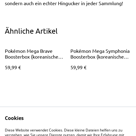
sondern auch ein echter Hingucker in jeder Sammlung!
Ähnliche Artikel
Pokémon Mega Brave
Pokémon Mega Symphonia
Boosterbox (koreanische
Boosterbox (koreanische
Version)
Version)
59,99 €
59,99 €
Cookies
Shop
Rechtliches
Diese Website verwendet Cookies. Diese kleine Dateien helfen uns zu
Events
Datenschutz
verstehen, wie Sie unsere Dienste nutzen, damit wir Ihre Erfahrung mit