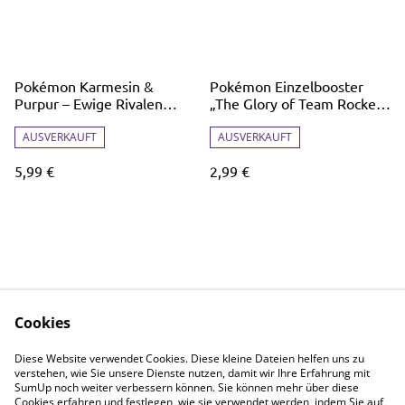
Pokémon Karmesin &
Pokémon Einzelbooster
Purpur – Ewige Rivalen
„The Glory of Team Rocket“
Booster
(Koreanische Edition)
AUSVERKAUFT
AUSVERKAUFT
5,99 €
2,99 €
Cookies
Shop
Rechtliches
Diese Website verwendet Cookies. Diese kleine Dateien helfen uns zu
Events
Datenschutz
verstehen, wie Sie unsere Dienste nutzen, damit wir Ihre Erfahrung mit
SumUp noch weiter verbessern können. Sie können mehr über diese
Einzelkarten
Cookie-Richtlinie
Cookies erfahren und festlegen, wie sie verwendet werden, indem Sie auf