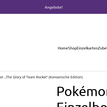
Angebote!
Home
Shop
Einzelkarten
Zube
r „The Glory of Team Rocket“ (Koreanische Edition)
Pokémo
Einzelbo