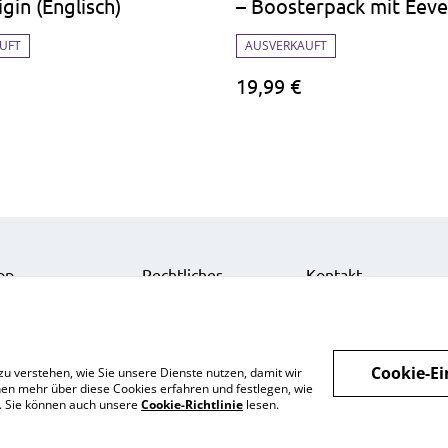
gin (Englisch)
– Boosterpack mit Eeve
Promo & Münze
UFT
AUSVERKAUFT
19,99 €
op
Rechtliches
Kontakt
nts
Datenschutz
Impressum
zelkarten
Cookie-Richtlinie
Über uns
nts
Cookie-Ei
zu verstehen, wie Sie unsere Dienste nutzen, damit wir
behör
en mehr über diese Cookies erfahren und festlegen, wie
n. Sie können auch unsere
Cookie-Richtlinie
lesen.