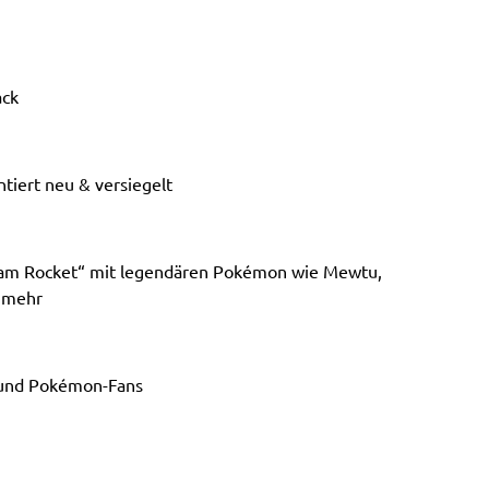
ack
tiert neu & versiegelt
 Team Rocket“ mit legendären Pokémon wie Mewtu,
 mehr
r und Pokémon-Fans