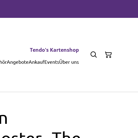
Tendo's Kartenshop
hör
Angebote
Ankauf
Events
Über uns
n
oster „The