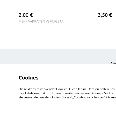
2,00 €
3,50 €
MEHR VARIANTEN VERFÜGBAR
Sh
Eve
Cookies
Ein
Pri
Diese Website verwendet Cookies. Diese kleine Dateien helfen uns 
Zu
Ihre Erfahrung mit SumUp noch weiter verbessern können. Sie könn
sie verwendet werden, indem Sie auf „Cookie-Einstellungen” klicke