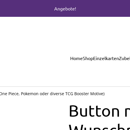
Angebote!
Home
Shop
Einzelkarten
Zube
One Piece, Pokemon oder diverse TCG Booster Motive)
Button 
Wunschm