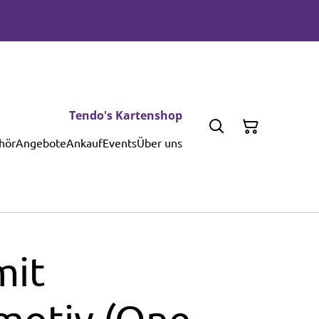
Tendo's Kartenshop
hör
Angebote
Ankauf
Events
Über uns
mit
otiv (One