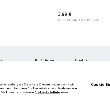
3,99 €
MEHR VARIANTEN VERFÜGBAR
op
Rechtliches
Kontakt
nts
Datenschutz
Impressum
zelkarten
Cookie-Richtlinie
Über uns
nts
Cookie-Ei
zu verstehen, wie Sie unsere Dienste nutzen, damit wir
behör
en mehr über diese Cookies erfahren und festlegen, wie
n. Sie können auch unsere
Cookie-Richtlinie
lesen.