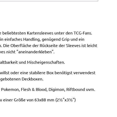
ie beliebtesten Kartensleeves unter den TCG-Fans.
ein einfaches Handling, genügend Grip und ein
. Die Oberfläche der Rückseite der Sleeves ist leicht
ves nicht "aneinanderkleben".
altbarkeit und Mischeigenschaften.
illst oder eine stabilere Box benötigst verwendest
angebotenen Deckboxen.
g, Pokemon, Flesh & Blood, Digimon, Riftbound uvm.
s zu einer Größe von 63x88 mm (2½"x3½")