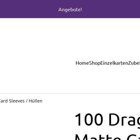
Angebote!
Home
Shop
Einzelkarten
Zube
ard Sleeves / Hüllen
100 Dra
Matte Ca