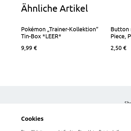
Ähnliche Artikel
Pokémon „Trainer-Kollektion“
Button
Tin-Box *LEER*
Piece, 
TCG Boo
9,99 €
2,50 €
Sh
Eve
Cookies
Ein
Pri