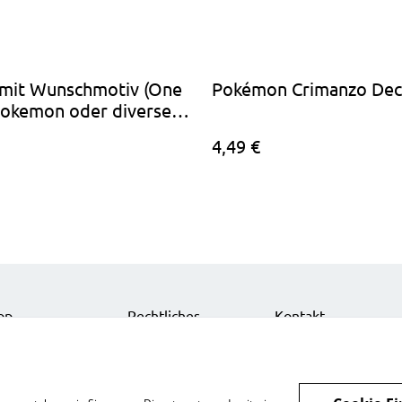
 mit Wunschmotiv (One
Pokémon Crimanzo Dec
Pokemon oder diverse
ster Motive)
4,49 €
op
Rechtliches
Kontakt
nts
Datenschutz
Impressum
zelkarten
Cookie-Richtlinie
Über uns
nts