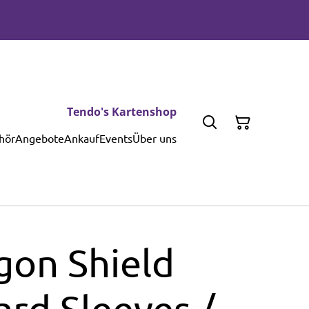
Tendo's Kartenshop
hör
Angebote
Ankauf
Events
Über uns
gon Shield
rd Sleeves /