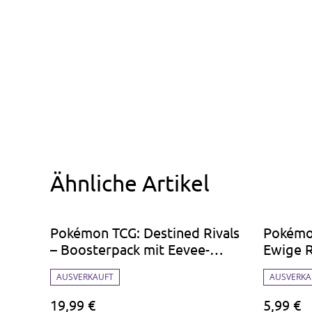
Ähnliche Artikel
Pokémon TCG: Destined Rivals
Pokémo
– Boosterpack mit Eevee-
Ewige R
Promo & Münze
AUSVERKAUFT
AUSVERKA
19,99 €
5,99 €