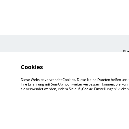
Sh
Eve
Cookies
Ein
Pri
Diese Website verwendet Cookies. Diese kleine Dateien helfen uns 
Zu
Ihre Erfahrung mit SumUp noch weiter verbessern können. Sie könn
sie verwendet werden, indem Sie auf „Cookie-Einstellungen” klicke
©
2026
Tendo's Kartenshop