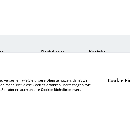
op
Rechtliches
Kontakt
nts
Datenschutz
Impressum
zelkarten
Cookie-Richtlinie
Über uns
nts
Cookie-Ei
zu verstehen, wie Sie unsere Dienste nutzen, damit wir
behör
en mehr über diese Cookies erfahren und festlegen, wie
n. Sie können auch unsere
Cookie-Richtlinie
lesen.