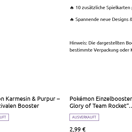
🔥 10 zusätzliche Spielkarten
🔥 Spannende neue Designs 
Hinweis: Die dargestellten Boo
bestimmte Verpackung oder Kar
n Karmesin & Purpur –
Pokémon Einzelbooster
ivalen Booster
Glory of Team Rocket“
(Koreanische Edition)
UFT
AUSVERKAUFT
2,99 €