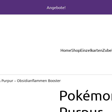
Angebote!
Home
Shop
Einzelkarten
Zube
 Purpur – Obsidianflammen Booster
Pokémon
Purpur 