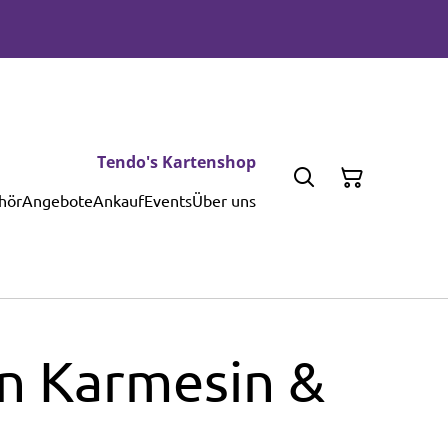
Tendo's Kartenshop
hör
Angebote
Ankauf
Events
Über uns
 Karmesin &
–