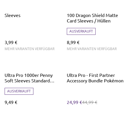
Sleeves
100 Dragon Shield Matte
Card Sleeves / Hüllen
AUSVERKAUFT
3,99 €
8,99 €
MEHR VARIANTEN VERFÜGBAR
MEHR VARIANTEN VERFÜGBAR
%
Ultra Pro 1000er Penny
Ultra Pro - First Partner
Soft Sleeves Standard
Accessory Bundle Pokémon
Hüllen für Pokémon, Magic,
etc.
AUSVERKAUFT
9,49 €
24,99 €
44,99 €